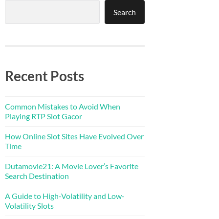
Search
Recent Posts
Common Mistakes to Avoid When
Playing RTP Slot Gacor
How Online Slot Sites Have Evolved Over
Time
Dutamovie21: A Movie Lover’s Favorite
Search Destination
A Guide to High-Volatility and Low-
Volatility Slots