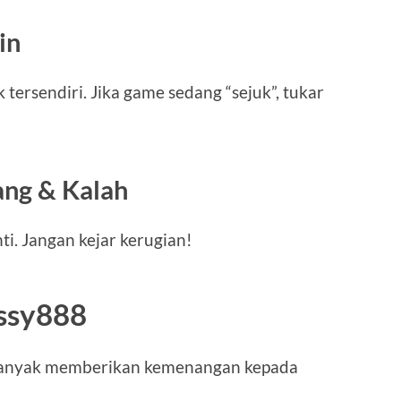
in
ersendiri. Jika game sedang “sejuk”, tukar
ang & Kalah
ti. Jangan kejar kerugian!
ssy888
banyak memberikan kemenangan kepada