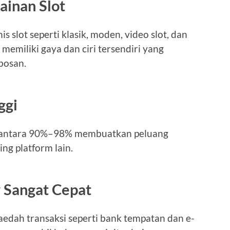
ainan Slot
 slot seperti klasik, moden, video slot, dan
 memiliki gaya dan ciri tersendiri yang
bosan.
ggi
gi antara 90%–98% membuatkan peluang
ng platform lain.
 Sangat Cepat
aedah transaksi seperti bank tempatan dan e-