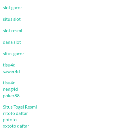
slot gacor
situs slot
slot resmi
dana slot
situs gacor
tisu4d
sawer4d
tisu4d
neng4d
poker88
Situs Togel Resmi
rrtoto daftar
pptoto
xxtoto daftar