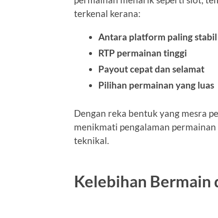
terkenal kerana:
Antara platform paling stabil
RTP permainan tinggi
Payout cepat dan selamat
Pilihan permainan yang luas
Dengan reka bentuk yang mesra pe
menikmati pengalaman permainan 
teknikal.
Kelebihan Bermain 