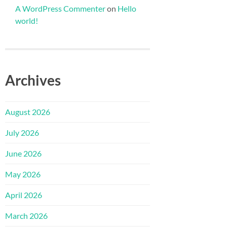
A WordPress Commenter
on
Hello
world!
Archives
August 2026
July 2026
June 2026
May 2026
April 2026
March 2026